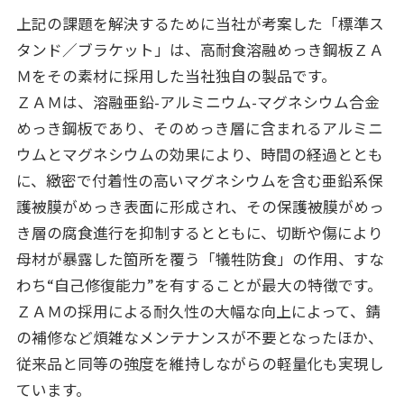
上記の課題を解決するために当社が考案した「標準ス
タンド／ブラケット」は、高耐食溶融めっき鋼板ＺＡ
Ｍをその素材に採用した当社独自の製品です。
ＺＡＭは、溶融亜鉛-アルミニウム-マグネシウム合金
めっき鋼板であり、そのめっき層に含まれるアルミニ
ウムとマグネシウムの効果により、時間の経過ととも
に、緻密で付着性の高いマグネシウムを含む亜鉛系保
護被膜がめっき表面に形成され、その保護被膜がめっ
き層の腐食進行を抑制するとともに、切断や傷により
母材が暴露した箇所を覆う「犠牲防食」の作用、すな
わち“自己修復能力”を有することが最大の特徴です。
ＺＡＭの採用による耐久性の大幅な向上によって、錆
の補修など煩雑なメンテナンスが不要となったほか、
従来品と同等の強度を維持しながらの軽量化も実現し
ています。