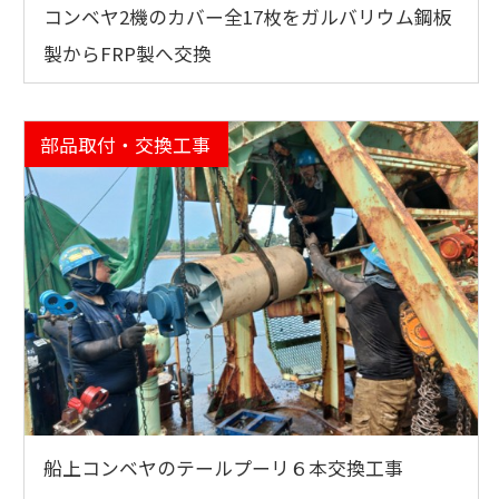
コンベヤ2機のカバー全17枚をガルバリウム鋼板
製からFRP製へ交換
部品取付・交換工事
船上コンベヤのテールプーリ６本交換工事